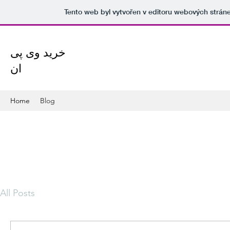
Tento web byl vytvořen v editoru webových strá
خرید وی پی
ان
Home
Blog
All Posts