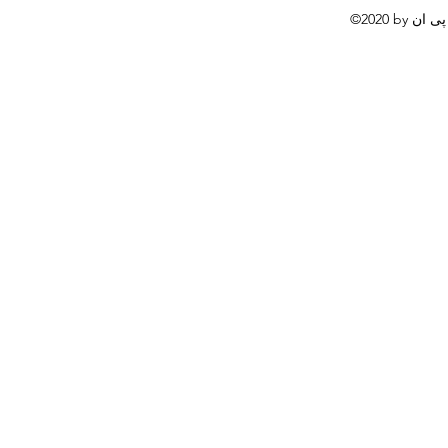
©2020 by خرید وی پی ان. Proudly created with